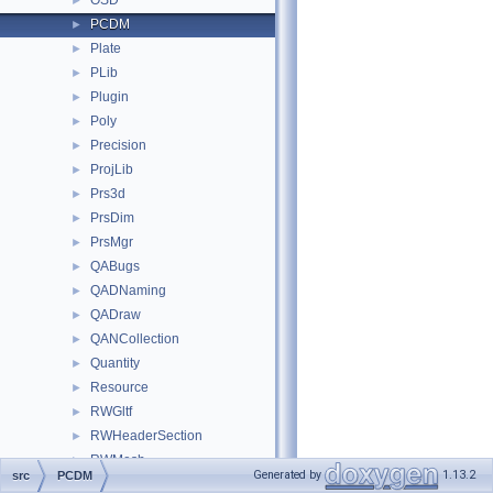
OSD
►
PCDM
►
Plate
►
PLib
►
Plugin
►
Poly
►
Precision
►
ProjLib
►
Prs3d
►
PrsDim
►
PrsMgr
►
QABugs
►
QADNaming
►
QADraw
►
QANCollection
►
Quantity
►
Resource
►
RWGltf
►
RWHeaderSection
►
RWMesh
►
Generated by
1.13.2
src
PCDM
RWObj
►