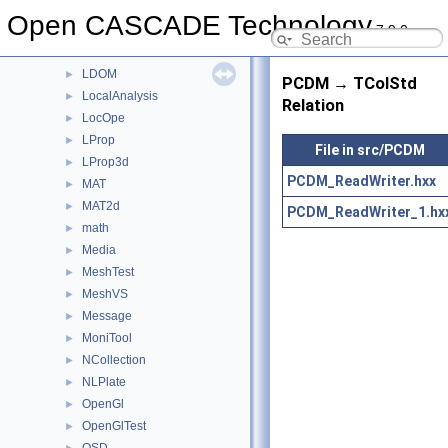
IVtkTools
►
Open CASCADE Technology
7.9.0
IVtkVTK
►
Law
►
LDOM
►
PCDM → TColStd
LocalAnalysis
►
Relation
LocOpe
►
LProp
►
File in src/PCDM
LProp3d
►
PCDM_ReadWriter.hxx
MAT
►
MAT2d
►
PCDM_ReadWriter_1.hx
math
►
Media
►
MeshTest
►
MeshVS
►
Message
►
MoniTool
►
NCollection
►
NLPlate
►
OpenGl
►
OpenGlTest
►