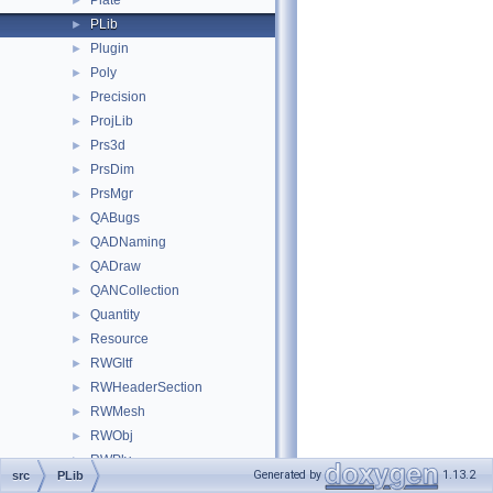
Plate
►
PLib
►
Plugin
►
Poly
►
Precision
►
ProjLib
►
Prs3d
►
PrsDim
►
PrsMgr
►
QABugs
►
QADNaming
►
QADraw
►
QANCollection
►
Quantity
►
Resource
►
RWGltf
►
RWHeaderSection
►
RWMesh
►
RWObj
►
RWPly
►
Generated by
1.13.2
src
PLib
RWStl
►