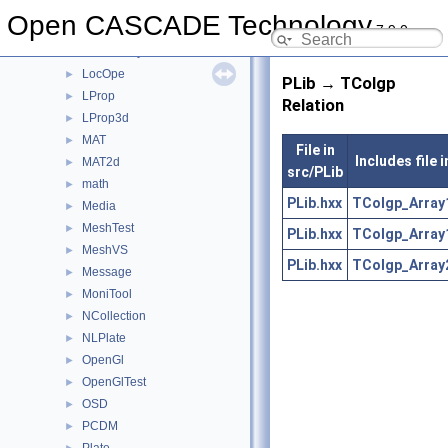
Law
►
Open CASCADE Technology
7.9.0
LDOM
►
LocalAnalysis
►
LocOpe
►
PLib → TColgp
LProp
►
Relation
LProp3d
►
MAT
►
File in
Includes file 
MAT2d
►
src/PLib
math
►
PLib.hxx
TColgp_Array
Media
►
MeshTest
►
PLib.hxx
TColgp_Array
MeshVS
►
PLib.hxx
TColgp_Array
Message
►
MoniTool
►
NCollection
►
NLPlate
►
OpenGl
►
OpenGlTest
►
OSD
►
PCDM
►