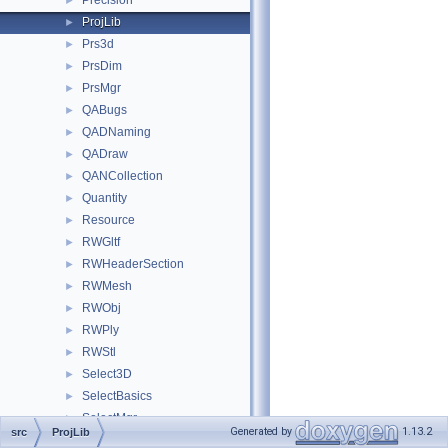
Precision
►
ProjLib
►
Prs3d
►
PrsDim
►
PrsMgr
►
QABugs
►
QADNaming
►
QADraw
►
QANCollection
►
Quantity
►
Resource
►
RWGltf
►
RWHeaderSection
►
RWMesh
►
RWObj
►
RWPly
►
RWStl
►
Select3D
►
SelectBasics
►
SelectMgr
►
Generated by
1.13.2
src
ProjLib
ShapeAlgo
►