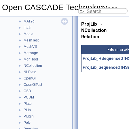
LProp
►
Open CASCADE Technology
7.9.0
LProp3d
►
MAT
►
MAT2d
►
ProjLib →
math
►
NCollection
Media
►
Relation
MeshTest
►
MeshVS
►
File in src/
Message
►
ProjLib_HSequenceOfH
MoniTool
►
NCollection
►
ProjLib_SequenceOfHS
NLPlate
►
OpenGl
►
OpenGlTest
►
OSD
►
PCDM
►
Plate
►
PLib
►
Plugin
►
Poly
►