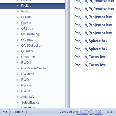
Precision
►
ProjLib_PrjResolve.hxx
ProjLib
►
ProjLib_PrjResolve.hxx
Prs3d
►
ProjLib_Projector.hxx
PrsDim
►
PrsMgr
►
ProjLib_Projector.hxx
QABugs
►
ProjLib_Projector.hxx
QADNaming
►
QADraw
►
ProjLib_Sphere.hxx
QANCollection
►
ProjLib_Sphere.hxx
Quantity
►
ProjLib_Torus.hxx
Resource
►
RWGltf
►
ProjLib_Torus.hxx
RWHeaderSection
►
RWMesh
►
RWObj
►
RWPly
►
RWStl
►
Select3D
►
SelectBasics
►
SelectMgr
►
Generated by
1.13.2
src
ProjLib
ShapeAlgo
►