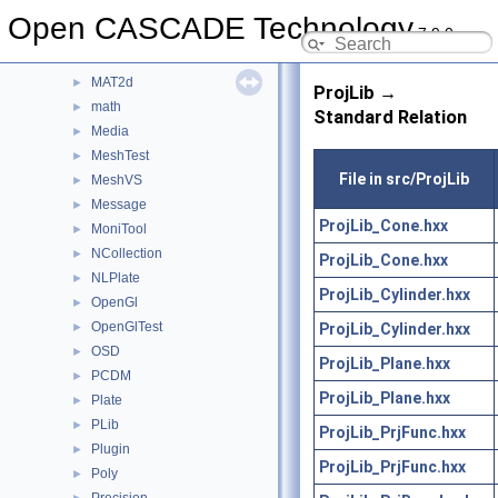
LProp
►
Open CASCADE Technology
7.9.0
LProp3d
►
MAT
►
MAT2d
►
ProjLib →
math
►
Standard Relation
Media
►
MeshTest
►
File in src/ProjLib
MeshVS
►
Message
►
ProjLib_Cone.hxx
MoniTool
►
NCollection
►
ProjLib_Cone.hxx
NLPlate
►
ProjLib_Cylinder.hxx
OpenGl
►
OpenGlTest
ProjLib_Cylinder.hxx
►
OSD
►
ProjLib_Plane.hxx
PCDM
►
ProjLib_Plane.hxx
Plate
►
PLib
►
ProjLib_PrjFunc.hxx
Plugin
►
ProjLib_PrjFunc.hxx
Poly
►