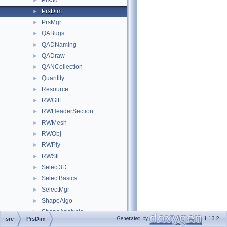
Prs3d
►
PrsDim
►
PrsMgr
►
QABugs
►
QADNaming
►
QADraw
►
QANCollection
►
Quantity
►
Resource
►
RWGltf
►
RWHeaderSection
►
RWMesh
►
RWObj
►
RWPly
►
RWStl
►
Select3D
►
SelectBasics
►
SelectMgr
►
ShapeAlgo
►
ShapeAnalysis
►
Generated by
1.13.2
src
PrsDim
ShapeBuild
►