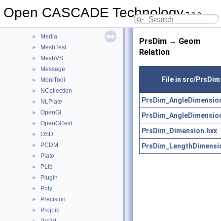
MAT
►
Open CASCADE Technology
7.9.0
MAT2d
►
math
►
Media
►
PrsDim → Geom
MeshTest
►
Relation
MeshVS
►
Message
►
File in src/PrsDim
MoniTool
►
NCollection
►
PrsDim_AngleDimension
NLPlate
►
OpenGl
►
PrsDim_AngleDimension
OpenGlTest
►
PrsDim_Dimension.hxx
OSD
►
PCDM
PrsDim_LengthDimensi
►
Plate
►
PLib
►
Plugin
►
Poly
►
Precision
►
ProjLib
►