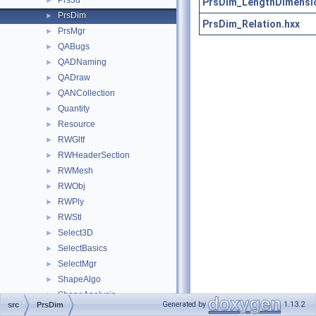
Prs3d
►
PrsDim_LengthDimensi
PrsDim
►
PrsDim_Relation.hxx
PrsMgr
►
QABugs
►
QADNaming
►
QADraw
►
QANCollection
►
Quantity
►
Resource
►
RWGltf
►
RWHeaderSection
►
RWMesh
►
RWObj
►
RWPly
►
RWStl
►
Select3D
►
SelectBasics
►
SelectMgr
►
ShapeAlgo
►
ShapeAnalysis
►
Generated by
1.13.2
src
PrsDim
ShapeBuild
►