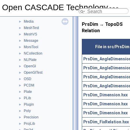
MAT
►
Open CASCADE Technology
7.9.0
MAT2d
►
math
►
Media
►
PrsDim → TopoDS
MeshTest
►
Relation
MeshVS
►
Message
►
File in src/PrsDim
MoniTool
►
NCollection
►
PrsDim_AngleDimension
NLPlate
►
OpenGl
►
PrsDim_AngleDimension
OpenGlTest
►
PrsDim_AngleDimension
OSD
►
PCDM
PrsDim_AngleDimension
►
Plate
►
PrsDim_Dimension.hxx
PLib
►
PrsDim_Dimension.hxx
Plugin
►
Poly
►
PrsDim_Dimension.hxx
Precision
►
PrsDim_FixRelation.hxx
ProjLib
►