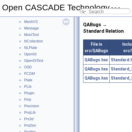
math
►
Open CASCADE Technology
7.9.0
Media
►
MeshTest
►
MeshVS
►
QABugs →
Message
►
Standard Relation
MoniTool
►
NCollection
►
File in
Inclu
NLPlate
►
src/QABugs
src/
OpenGl
►
QABugs.hxx
Standard.
OpenGlTest
►
OSD
►
QABugs.hxx
Standard_
PCDM
►
QABugs.hxx
Standard_
Plate
►
PLib
►
Plugin
►
Poly
►
Precision
►
ProjLib
►
Prs3d
►
PrsDim
►