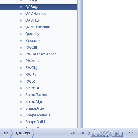
PrsMgr
►
QABugs
►
QADNaming
►
QADraw
►
QANCollection
►
Quantity
►
Resource
►
RWGltf
►
RWHeaderSection
►
RWMesh
►
RWObj
►
RWPly
►
RWStl
►
Select3D
►
SelectBasics
►
SelectMgr
►
ShapeAlgo
►
ShapeAnalysis
►
ShapeBuild
►
ShapeConstruct
►
Generated by
1.13.2
src
QABugs
ShapeCustom
►