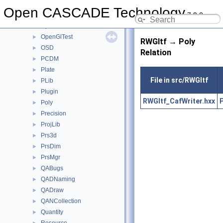
NCollection
►
Open CASCADE Technology
7.9.0
NLPlate
►
OpenGl
►
OpenGlTest
►
RWGltf → Poly
OSD
►
Relation
PCDM
►
Plate
►
File in src/RWGltf
PLib
►
Plugin
►
RWGltf_CafWriter.hxx
P
Poly
►
Precision
►
ProjLib
►
Prs3d
►
PrsDim
►
PrsMgr
►
QABugs
►
QADNaming
►
QADraw
►
QANCollection
►
Quantity
►