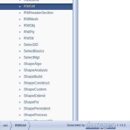
Resource
►
RWGltf
►
RWHeaderSection
►
RWMesh
►
RWObj
►
RWPly
►
RWStl
►
Select3D
►
SelectBasics
►
SelectMgr
►
ShapeAlgo
►
ShapeAnalysis
►
ShapeBuild
►
ShapeConstruct
►
ShapeCustom
►
ShapeExtend
►
ShapeFix
►
ShapePersistent
►
ShapeProcess
►
ShapeProcessAPI
►
Generated by
1.13.2
src
RWGltf
ShapeUpgrade
►