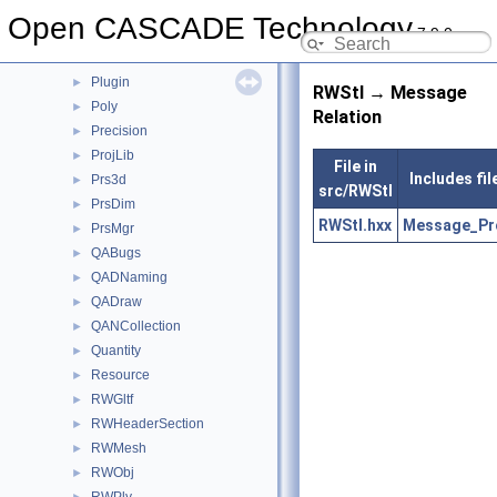
PCDM
►
Open CASCADE Technology
7.9.0
Plate
►
PLib
►
Plugin
►
RWStl → Message
Poly
►
Relation
Precision
►
ProjLib
►
File in
Includes fi
Prs3d
►
src/RWStl
PrsDim
►
RWStl.hxx
Message_Pr
PrsMgr
►
QABugs
►
QADNaming
►
QADraw
►
QANCollection
►
Quantity
►
Resource
►
RWGltf
►
RWHeaderSection
►
RWMesh
►
RWObj
►