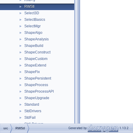
RWPly
►
RWStl
►
Select3D
►
SelectBasics
►
SelectMgr
►
ShapeAlgo
►
ShapeAnalysis
►
ShapeBuild
►
ShapeConstruct
►
ShapeCustom
►
ShapeExtend
►
ShapeFix
►
ShapePersistent
►
ShapeProcess
►
ShapeProcessAPI
►
ShapeUpgrade
►
Standard
►
StdDrivers
►
StdFail
►
StdLDrivers
►
Generated by
1.13.2
src
RWStl
StdLPersistent
►