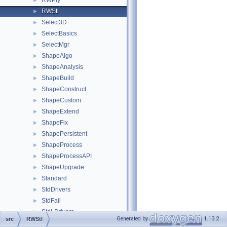
RWPly
►
RWStl
►
Select3D
►
SelectBasics
►
SelectMgr
►
ShapeAlgo
►
ShapeAnalysis
►
ShapeBuild
►
ShapeConstruct
►
ShapeCustom
►
ShapeExtend
►
ShapeFix
►
ShapePersistent
►
ShapeProcess
►
ShapeProcessAPI
►
ShapeUpgrade
►
Standard
►
StdDrivers
►
StdFail
►
StdLDrivers
►
Generated by
1.13.2
src
RWStl
StdLPersistent
►