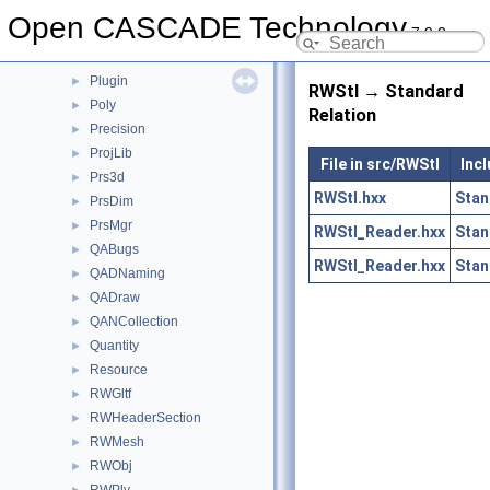
PCDM
►
Open CASCADE Technology
7.9.0
Plate
►
PLib
►
Plugin
►
RWStl → Standard
Poly
►
Relation
Precision
►
ProjLib
►
File in src/RWStl
Incl
Prs3d
►
RWStl.hxx
Stan
PrsDim
►
PrsMgr
►
RWStl_Reader.hxx
Stan
QABugs
►
RWStl_Reader.hxx
Stan
QADNaming
►
QADraw
►
QANCollection
►
Quantity
►
Resource
►
RWGltf
►
RWHeaderSection
►
RWMesh
►
RWObj
►