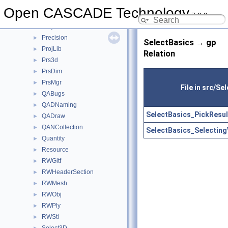
PLib
►
Open CASCADE Technology
7.9.0
Plugin
►
Poly
►
Precision
►
SelectBasics → gp
ProjLib
►
Relation
Prs3d
►
PrsDim
►
PrsMgr
►
File in src/Se
QABugs
►
QADNaming
►
SelectBasics_PickResul
QADraw
►
QANCollection
►
SelectBasics_Selectin
Quantity
►
Resource
►
RWGltf
►
RWHeaderSection
►
RWMesh
►
RWObj
►
RWPly
►
RWStl
►