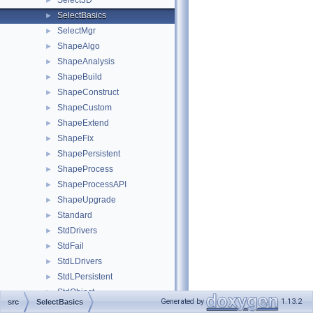
Select3D
►
SelectBasics
►
SelectMgr
►
ShapeAlgo
►
ShapeAnalysis
►
ShapeBuild
►
ShapeConstruct
►
ShapeCustom
►
ShapeExtend
►
ShapeFix
►
ShapePersistent
►
ShapeProcess
►
ShapeProcessAPI
►
ShapeUpgrade
►
Standard
►
StdDrivers
►
StdFail
►
StdLDrivers
►
StdLPersistent
►
StdObject
►
Generated by
1.13.2
src
SelectBasics
StdObjMgt
►