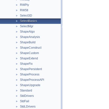
RWPly
►
RWStl
►
Select3D
►
SelectBasics
►
SelectMgr
►
ShapeAlgo
►
ShapeAnalysis
►
ShapeBuild
►
ShapeConstruct
►
ShapeCustom
►
ShapeExtend
►
ShapeFix
►
ShapePersistent
►
ShapeProcess
►
ShapeProcessAPI
►
ShapeUpgrade
►
Standard
►
StdDrivers
►
StdFail
►
StdLDrivers
►