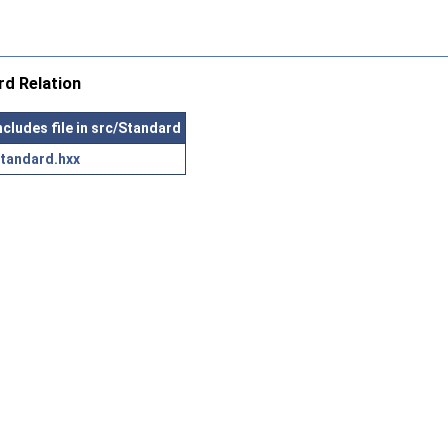
d Relation
ncludes file in src/Standard
tandard.hxx