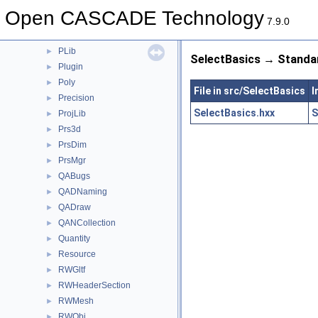
OSD
►
Open CASCADE Technology
PCDM
►
7.9.0
Plate
►
PLib
►
SelectBasics → Standar
Plugin
►
Poly
►
File in src/SelectBasics
I
Precision
►
SelectBasics.hxx
S
ProjLib
►
Prs3d
►
PrsDim
►
PrsMgr
►
QABugs
►
QADNaming
►
QADraw
►
QANCollection
►
Quantity
►
Resource
►
RWGltf
►
RWHeaderSection
►
RWMesh
►
RWObj
►