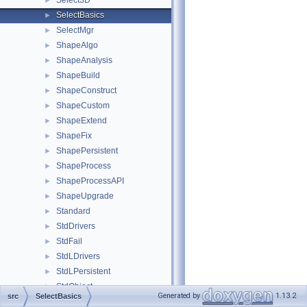
Select3D
►
SelectBasics
►
SelectMgr
►
ShapeAlgo
►
ShapeAnalysis
►
ShapeBuild
►
ShapeConstruct
►
ShapeCustom
►
ShapeExtend
►
ShapeFix
►
ShapePersistent
►
ShapeProcess
►
ShapeProcessAPI
►
ShapeUpgrade
►
Standard
►
StdDrivers
►
StdFail
►
StdLDrivers
►
StdLPersistent
►
StdObject
►
Generated by
1.13.2
src
SelectBasics
StdObjMgt
►