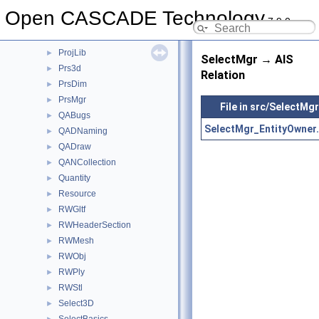
Plugin
►
Open CASCADE Technology
7.9.0
Poly
►
Precision
►
ProjLib
►
SelectMgr → AIS
Prs3d
►
Relation
PrsDim
►
PrsMgr
►
File in src/SelectMgr
QABugs
►
SelectMgr_EntityOwner
QADNaming
►
QADraw
►
QANCollection
►
Quantity
►
Resource
►
RWGltf
►
RWHeaderSection
►
RWMesh
►
RWObj
►
RWPly
►
RWStl
►
Select3D
►