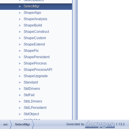
SelectBasics
►
SelectMgr
►
ShapeAlgo
►
ShapeAnalysis
►
ShapeBuild
►
ShapeConstruct
►
ShapeCustom
►
ShapeExtend
►
ShapeFix
►
ShapePersistent
►
ShapeProcess
►
ShapeProcessAPI
►
ShapeUpgrade
►
Standard
►
StdDrivers
►
StdFail
►
StdLDrivers
►
StdLPersistent
►
StdObject
►
StdObjMgt
►
Generated by
1.13.2
src
SelectMgr
StdPersistent
►