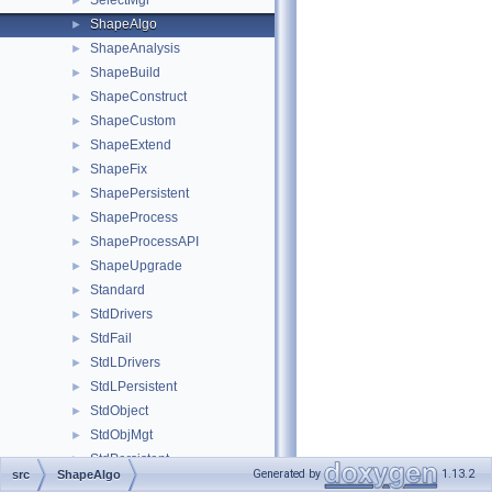
SelectMgr
►
ShapeAlgo
►
ShapeAnalysis
►
ShapeBuild
►
ShapeConstruct
►
ShapeCustom
►
ShapeExtend
►
ShapeFix
►
ShapePersistent
►
ShapeProcess
►
ShapeProcessAPI
►
ShapeUpgrade
►
Standard
►
StdDrivers
►
StdFail
►
StdLDrivers
►
StdLPersistent
►
StdObject
►
StdObjMgt
►
StdPersistent
►
Generated by
1.13.2
src
ShapeAlgo
StdPrs
►