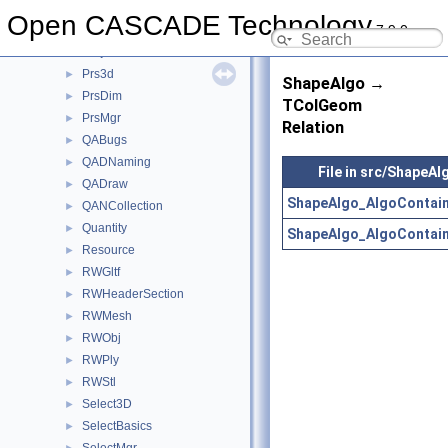
Poly
►
Open CASCADE Technology
7.9.0
Precision
►
ProjLib
►
Prs3d
►
ShapeAlgo →
PrsDim
►
TColGeom
PrsMgr
►
Relation
QABugs
►
QADNaming
►
File in src/ShapeAl
QADraw
►
ShapeAlgo_AlgoContain
QANCollection
►
Quantity
►
ShapeAlgo_AlgoContain
Resource
►
RWGltf
►
RWHeaderSection
►
RWMesh
►
RWObj
►
RWPly
►
RWStl
►
Select3D
►
SelectBasics
►