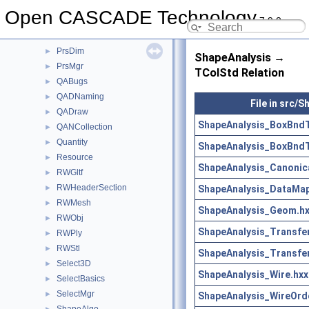
Precision
►
Open CASCADE Technology
7.9.0
ProjLib
►
Prs3d
►
PrsDim
►
ShapeAnalysis →
PrsMgr
►
TColStd Relation
QABugs
►
QADNaming
►
File in src/
QADraw
►
ShapeAnalysis_BoxBndT
QANCollection
►
Quantity
►
ShapeAnalysis_BoxBndT
Resource
►
ShapeAnalysis_Canonic
RWGltf
►
RWHeaderSection
ShapeAnalysis_DataMap
►
RWMesh
►
ShapeAnalysis_Geom.h
RWObj
►
ShapeAnalysis_Transfe
RWPly
►
RWStl
►
ShapeAnalysis_Transfe
Select3D
►
ShapeAnalysis_Wire.hxx
SelectBasics
►
SelectMgr
►
ShapeAnalysis_WireOrd