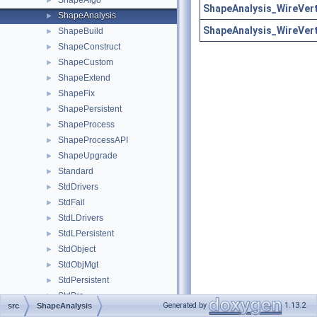
ShapeAlgo
►
ShapeAnalysis_WireVert
ShapeAnalysis
►
ShapeAnalysis_WireVert
ShapeBuild
►
ShapeConstruct
►
ShapeCustom
►
ShapeExtend
►
ShapeFix
►
ShapePersistent
►
ShapeProcess
►
ShapeProcessAPI
►
ShapeUpgrade
►
Standard
►
StdDrivers
►
StdFail
►
StdLDrivers
►
StdLPersistent
►
StdObject
►
StdObjMgt
►
StdPersistent
►
StdPrs
►
Generated by
1.13.2
src
ShapeAnalysis
StdSelect
►