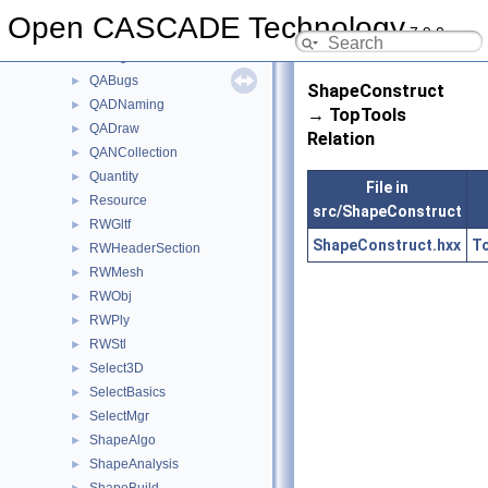
Prs3d
►
Open CASCADE Technology
7.9.0
PrsDim
►
PrsMgr
►
QABugs
►
ShapeConstruct
QADNaming
►
→ TopTools
QADraw
►
Relation
QANCollection
►
Quantity
►
File in
Resource
►
src/ShapeConstruct
RWGltf
►
ShapeConstruct.hxx
T
RWHeaderSection
►
RWMesh
►
RWObj
►
RWPly
►
RWStl
►
Select3D
►
SelectBasics
►
SelectMgr
►
ShapeAlgo
►
ShapeAnalysis
►