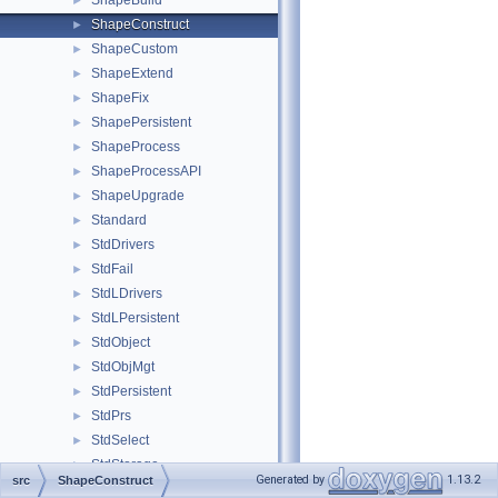
ShapeBuild
►
ShapeConstruct
►
ShapeCustom
►
ShapeExtend
►
ShapeFix
►
ShapePersistent
►
ShapeProcess
►
ShapeProcessAPI
►
ShapeUpgrade
►
Standard
►
StdDrivers
►
StdFail
►
StdLDrivers
►
StdLPersistent
►
StdObject
►
StdObjMgt
►
StdPersistent
►
StdPrs
►
StdSelect
►
StdStorage
►
Generated by
1.13.2
src
ShapeConstruct
StepAP203
►