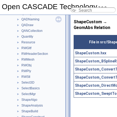
PrsDim
►
Open CASCADE Technology
7.9.0
PrsMgr
►
QABugs
►
QADNaming
►
ShapeCustom →
QADraw
►
GeomAbs Relation
QANCollection
►
Quantity
►
File in src/Sha
Resource
►
RWGltf
►
ShapeCustom.hxx
RWHeaderSection
►
RWMesh
►
ShapeCustom_BSplineRe
RWObj
►
ShapeCustom_ConvertT
RWPly
►
RWStl
ShapeCustom_ConvertT
►
Select3D
►
ShapeCustom_DirectMod
SelectBasics
►
ShapeCustom_SweptToE
SelectMgr
►
ShapeAlgo
►
ShapeAnalysis
►
ShapeBuild
►