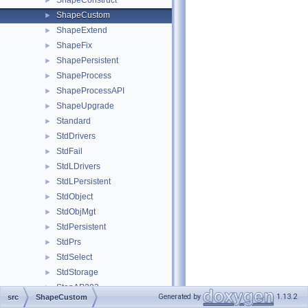
ShapeConstruct
►
ShapeCustom
►
ShapeExtend
►
ShapeFix
►
ShapePersistent
►
ShapeProcess
►
ShapeProcessAPI
►
ShapeUpgrade
►
Standard
►
StdDrivers
►
StdFail
►
StdLDrivers
►
StdLPersistent
►
StdObject
►
StdObjMgt
►
StdPersistent
►
StdPrs
►
StdSelect
►
StdStorage
►
StepAP203
►
Generated by
1.13.2
src
ShapeCustom
StepAP209
►