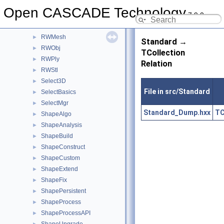
Resource
►
Open CASCADE Technology
7.9.0
RWGltf
►
RWHeaderSection
►
RWMesh
►
Standard →
RWObj
►
TCollection
RWPly
►
Relation
RWStl
►
Select3D
►
File in src/Standard
SelectBasics
►
SelectMgr
►
Standard_Dump.hxx
TC
ShapeAlgo
►
ShapeAnalysis
►
ShapeBuild
►
ShapeConstruct
►
ShapeCustom
►
ShapeExtend
►
ShapeFix
►
ShapePersistent
►
ShapeProcess
►
ShapeProcessAPI
►