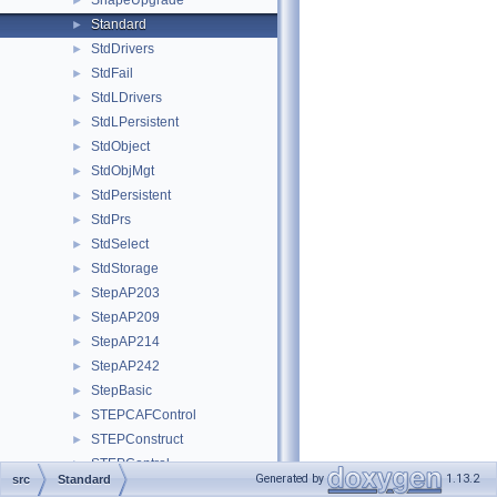
ShapeUpgrade
►
Standard
►
StdDrivers
►
StdFail
►
StdLDrivers
►
StdLPersistent
►
StdObject
►
StdObjMgt
►
StdPersistent
►
StdPrs
►
StdSelect
►
StdStorage
►
StepAP203
►
StepAP209
►
StepAP214
►
StepAP242
►
StepBasic
►
STEPCAFControl
►
STEPConstruct
►
STEPControl
►
Generated by
1.13.2
src
Standard
StepData
►