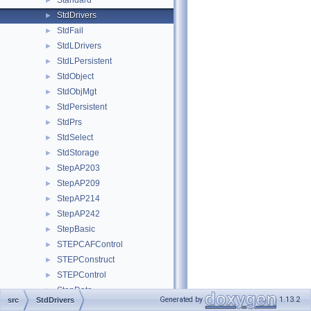
Standard
►
StdDrivers
►
StdFail
►
StdLDrivers
►
StdLPersistent
►
StdObject
►
StdObjMgt
►
StdPersistent
►
StdPrs
►
StdSelect
►
StdStorage
►
StepAP203
►
StepAP209
►
StepAP214
►
StepAP242
►
StepBasic
►
STEPCAFControl
►
STEPConstruct
►
STEPControl
►
StepData
►
Generated by
1.13.2
src
StdDrivers
StepDimTol
►