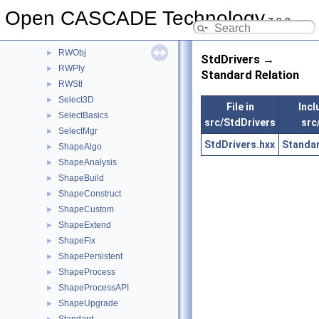
RWGltf
►
Open CASCADE Technology
7.9.0
RWHeaderSection
►
RWMesh
►
RWObj
►
StdDrivers →
RWPly
►
Standard Relation
RWStl
►
Select3D
►
File in
Incl
SelectBasics
►
src/StdDrivers
src
SelectMgr
►
StdDrivers.hxx
Standa
ShapeAlgo
►
ShapeAnalysis
►
ShapeBuild
►
ShapeConstruct
►
ShapeCustom
►
ShapeExtend
►
ShapeFix
►
ShapePersistent
►
ShapeProcess
►
ShapeProcessAPI
►
ShapeUpgrade
►