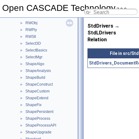
RWGltf
►
Open CASCADE Technology
7.9.0
RWHeaderSection
►
RWMesh
►
RWObj
►
StdDrivers →
RWPly
►
StdLDrivers
RWStl
►
Relation
Select3D
►
SelectBasics
►
File in src/St
SelectMgr
►
StdDrivers_DocumentRet
ShapeAlgo
►
ShapeAnalysis
►
ShapeBuild
►
ShapeConstruct
►
ShapeCustom
►
ShapeExtend
►
ShapeFix
►
ShapePersistent
►
ShapeProcess
►
ShapeProcessAPI
►
ShapeUpgrade
►