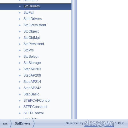
Standard
►
StdDrivers
►
StdFail
►
StdLDrivers
►
StdLPersistent
►
StdObject
►
StdObjMgt
►
StdPersistent
►
StdPrs
►
StdSelect
►
StdStorage
►
StepAP203
►
StepAP209
►
StepAP214
►
StepAP242
►
StepBasic
►
STEPCAFControl
►
STEPConstruct
►
STEPControl
►
StepData
►
Generated by
1.13.2
src
StdDrivers
StepDimTol
►