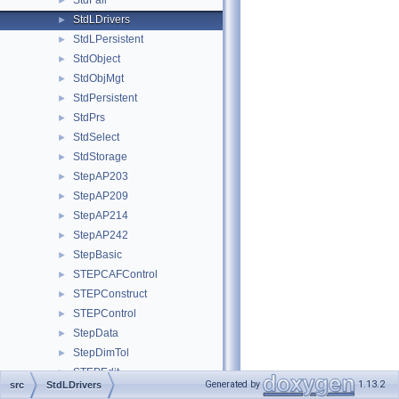
StdFail
►
StdLDrivers
►
StdLPersistent
►
StdObject
►
StdObjMgt
►
StdPersistent
►
StdPrs
►
StdSelect
►
StdStorage
►
StepAP203
►
StepAP209
►
StepAP214
►
StepAP242
►
StepBasic
►
STEPCAFControl
►
STEPConstruct
►
STEPControl
►
StepData
►
StepDimTol
►
STEPEdit
►
Generated by
1.13.2
src
StdLDrivers
StepElement
►