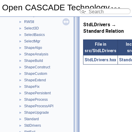
RWMesh
►
Open CASCADE Technology
7.9.0
RWObj
►
RWPly
►
RWStl
►
StdLDrivers →
Select3D
►
Standard Relation
SelectBasics
►
SelectMgr
►
File in
Inc
ShapeAlgo
►
src/StdLDrivers
sr
ShapeAnalysis
►
StdLDrivers.hxx
Stand
ShapeBuild
►
ShapeConstruct
►
ShapeCustom
►
ShapeExtend
►
ShapeFix
►
ShapePersistent
►
ShapeProcess
►
ShapeProcessAPI
►
ShapeUpgrade
►
Standard
►
StdDrivers
►