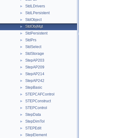
StdLDrivers
►
StdLPersistent
►
StdObject
►
StdObjMgt
►
StdPersistent
►
StdPrs
►
StdSelect
►
StdStorage
►
StepAP203
►
StepAP209
►
StepAP214
►
StepAP242
►
StepBasic
►
STEPCAFControl
►
STEPConstruct
►
STEPControl
►
StepData
►
StepDimTol
►
STEPEdit
►
StepElement
►