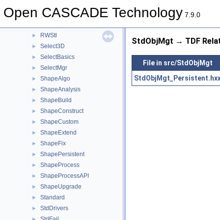
RWMesh
►
Open CASCADE Technology
RWObj
►
7.9.0
RWPly
►
RWStl
►
StdObjMgt → TDF Rela
Select3D
►
SelectBasics
►
File in src/StdObjMgt
SelectMgr
►
StdObjMgt_Persistent.hx
ShapeAlgo
►
ShapeAnalysis
►
ShapeBuild
►
ShapeConstruct
►
ShapeCustom
►
ShapeExtend
►
ShapeFix
►
ShapePersistent
►
ShapeProcess
►
ShapeProcessAPI
►
ShapeUpgrade
►
Standard
►
StdDrivers
►
StdFail
►