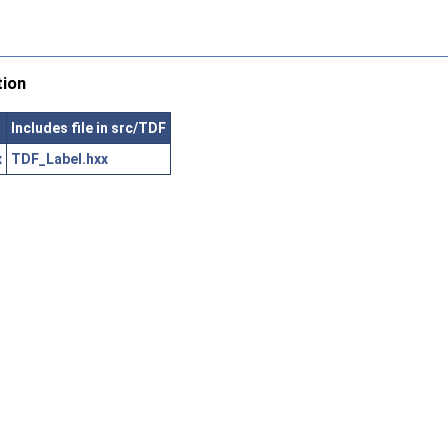
tion
Includes file in src/TDF
x
TDF_Label.hxx