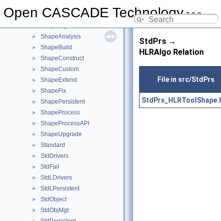
SelectBasics
►
Open CASCADE Technology
7.9.0
SelectMgr
►
ShapeAlgo
►
ShapeAnalysis
►
StdPrs →
ShapeBuild
►
HLRAlgo Relation
ShapeConstruct
►
ShapeCustom
►
File in src/StdPrs
ShapeExtend
►
ShapeFix
►
StdPrs_HLRToolShape.
ShapePersistent
►
ShapeProcess
►
ShapeProcessAPI
►
ShapeUpgrade
►
Standard
►
StdDrivers
►
StdFail
►
StdLDrivers
►
StdLPersistent
►
StdObject
►
StdObjMgt
►