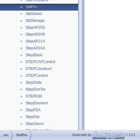
StdPersistent
►
StdPrs
►
StdSelect
►
StdStorage
►
StepAP203
►
StepAP209
►
StepAP214
►
StepAP242
►
StepBasic
►
STEPCAFControl
►
STEPConstruct
►
STEPControl
►
StepData
►
StepDimTol
►
STEPEdit
►
StepElement
►
StepFEA
►
StepFile
►
StepGeom
►
StepKinematics
►
Generated by
1.13.2
src
StdPrs
StepRepr
►