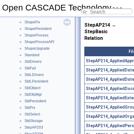
ShapeConstruct
►
Open CASCADE Technology
7.9.0
ShapeCustom
►
ShapeExtend
►
ShapeFix
►
StepAP214 →
ShapePersistent
►
StepBasic
ShapeProcess
►
Relation
ShapeProcessAPI
►
ShapeUpgrade
►
Fi
Standard
►
StepAP214_AppliedAppr
StdDrivers
►
StdFail
►
StepAP214_AppliedDat
StdLDrivers
►
StepAP214_AppliedDate
StdLPersistent
►
StdObject
StepAP214_AppliedDoc
►
StdObjMgt
►
StepAP214_AppliedExter
StdPersistent
►
StepAP214_AppliedGro
StdPrs
►
StdSelect
►
StepAP214_AppliedOrga
StdStorage
►
StepAP214_AppliedPers
StepAP203
►