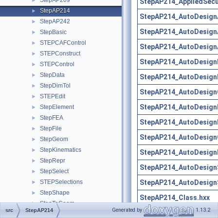
StepAP209
►
StepAP214_AppliedSecur
StepAP214
►
StepAP214_AutoDesign
StepAP242
►
StepAP214_AutoDesign
StepBasic
►
STEPCAFControl
►
StepAP214_AutoDesign
STEPConstruct
►
StepAP214_AutoDesign
STEPControl
►
StepData
►
StepAP214_AutoDesign
StepDimTol
►
StepAP214_AutoDesign
STEPEdit
►
StepAP214_AutoDesign
StepElement
►
StepFEA
►
StepAP214_AutoDesign
StepFile
►
StepAP214_AutoDesign
StepGeom
►
StepKinematics
►
StepAP214_AutoDesign
StepRepr
►
StepAP214_AutoDesignS
StepSelect
►
StepAP214_AutoDesignS
STEPSelections
►
StepShape
►
StepAP214_Class.hxx
StepToGeom
►
Generated by
1.13.2
src
StepAP214
StepAP214_ExternallyDe
StepToTopoDS
►