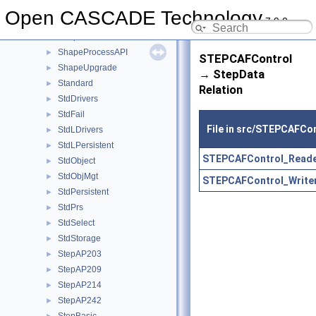
ShapeFix
►
Open CASCADE Technology
7.9.0
ShapePersistent
►
ShapeProcess
►
ShapeProcessAPI
►
STEPCAFControl
ShapeUpgrade
►
→ StepData
Standard
►
Relation
StdDrivers
►
StdFail
►
File in src/STEPCAFCo
StdLDrivers
►
StdLPersistent
►
STEPCAFControl_Reade
StdObject
►
StdObjMgt
►
STEPCAFControl_Writer
StdPersistent
►
StdPrs
►
StdSelect
►
StdStorage
►
StepAP203
►
StepAP209
►
StepAP214
►
StepAP242
►