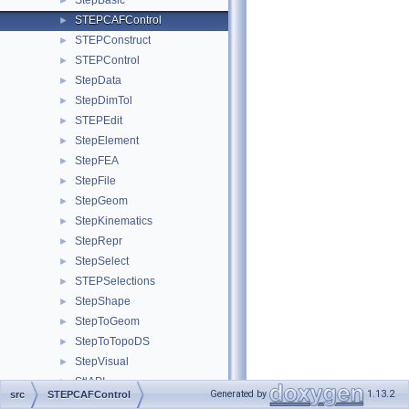
StepBasic
►
STEPCAFControl
►
STEPConstruct
►
STEPControl
►
StepData
►
StepDimTol
►
STEPEdit
►
StepElement
►
StepFEA
►
StepFile
►
StepGeom
►
StepKinematics
►
StepRepr
►
StepSelect
►
STEPSelections
►
StepShape
►
StepToGeom
►
StepToTopoDS
►
StepVisual
►
StlAPI
►
Generated by
1.13.2
src
STEPCAFControl
Storage
►