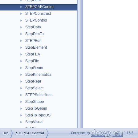
StepBasic
►
STEPCAFControl
►
STEPConstruct
►
STEPControl
►
StepData
►
StepDimTol
►
STEPEdit
►
StepElement
►
StepFEA
►
StepFile
►
StepGeom
►
StepKinematics
►
StepRepr
►
StepSelect
►
STEPSelections
►
StepShape
►
StepToGeom
►
StepToTopoDS
►
StepVisual
►
StlAPI
►
Generated by
1.13.2
src
STEPCAFControl
Storage
►