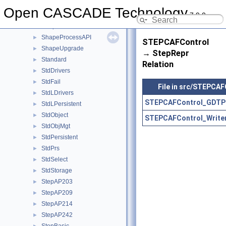
ShapeFix
►
Open CASCADE Technology
7.9.0
ShapePersistent
►
ShapeProcess
►
ShapeProcessAPI
►
STEPCAFControl
ShapeUpgrade
►
→ StepRepr
Standard
►
Relation
StdDrivers
►
StdFail
►
File in src/STEPCAF
StdLDrivers
►
STEPCAFControl_GDTPr
StdLPersistent
►
StdObject
►
STEPCAFControl_Writer
StdObjMgt
►
StdPersistent
►
StdPrs
►
StdSelect
►
StdStorage
►
StepAP203
►
StepAP209
►
StepAP214
►
StepAP242
►