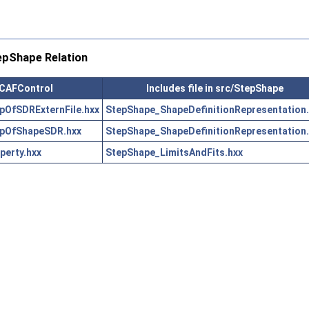
pShape Relation
PCAFControl
Includes file in src/StepShape
OfSDRExternFile.hxx
StepShape_ShapeDefinitionRepresentation.
pOfShapeSDR.hxx
StepShape_ShapeDefinitionRepresentation.
erty.hxx
StepShape_LimitsAndFits.hxx