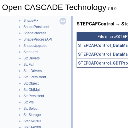
ShapeConstruct
►
Open CASCADE Technology
ShapeCustom
►
7.9.0
ShapeExtend
►
ShapeFix
►
STEPCAFControl → Ste
ShapePersistent
►
ShapeProcess
►
File in src/STE
ShapeProcessAPI
►
STEPCAFControl_DataMap
ShapeUpgrade
►
Standard
►
STEPCAFControl_DataMa
StdDrivers
►
STEPCAFControl_GDTProp
StdFail
►
StdLDrivers
►
StdLPersistent
►
StdObject
►
StdObjMgt
►
StdPersistent
►
StdPrs
►
StdSelect
►
StdStorage
►
StepAP203
►
StepAP209
►