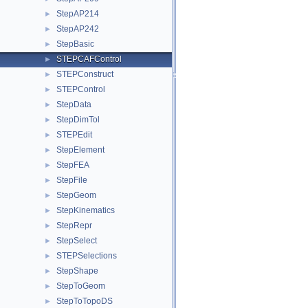
StepAP214
►
StepAP242
►
StepBasic
►
STEPCAFControl
►
STEPConstruct
►
STEPControl
►
StepData
►
StepDimTol
►
STEPEdit
►
StepElement
►
StepFEA
►
StepFile
►
StepGeom
►
StepKinematics
►
StepRepr
►
StepSelect
►
STEPSelections
►
StepShape
►
StepToGeom
►
StepToTopoDS
►