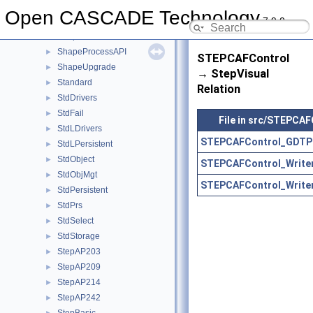
ShapeFix
►
Open CASCADE Technology
7.9.0
ShapePersistent
►
ShapeProcess
►
ShapeProcessAPI
►
STEPCAFControl
ShapeUpgrade
►
→ StepVisual
Standard
►
Relation
StdDrivers
►
StdFail
►
File in src/STEPCAF
StdLDrivers
►
STEPCAFControl_GDTPr
StdLPersistent
►
StdObject
►
STEPCAFControl_Writer
StdObjMgt
►
STEPCAFControl_Writer
StdPersistent
►
StdPrs
►
StdSelect
►
StdStorage
►
StepAP203
►
StepAP209
►
StepAP214
►
StepAP242
►