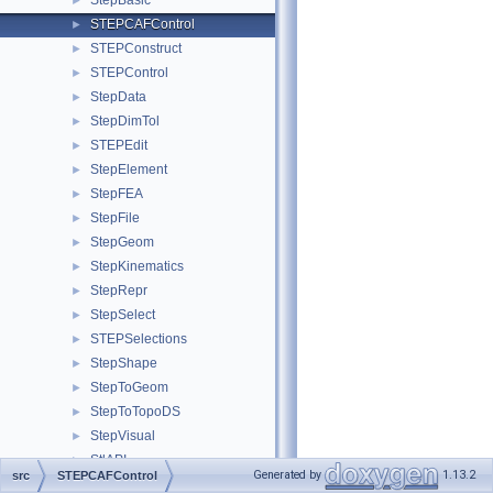
StepBasic
►
STEPCAFControl
►
STEPConstruct
►
STEPControl
►
StepData
►
StepDimTol
►
STEPEdit
►
StepElement
►
StepFEA
►
StepFile
►
StepGeom
►
StepKinematics
►
StepRepr
►
StepSelect
►
STEPSelections
►
StepShape
►
StepToGeom
►
StepToTopoDS
►
StepVisual
►
StlAPI
►
Generated by
1.13.2
src
STEPCAFControl
Storage
►