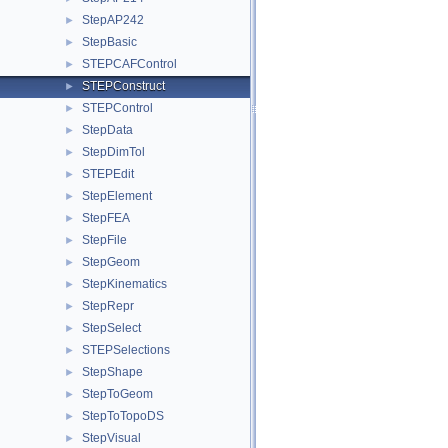
StepAP242
►
StepBasic
►
STEPCAFControl
►
STEPConstruct
►
STEPControl
►
StepData
►
StepDimTol
►
STEPEdit
►
StepElement
►
StepFEA
►
StepFile
►
StepGeom
►
StepKinematics
►
StepRepr
►
StepSelect
►
STEPSelections
►
StepShape
►
StepToGeom
►
StepToTopoDS
►
StepVisual
►