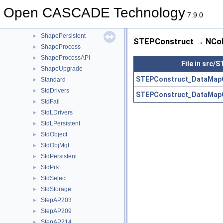
ShapeCustom
►
Open CASCADE Technology
ShapeExtend
►
7.9.0
ShapeFix
►
ShapePersistent
►
STEPConstruct → NColl
ShapeProcess
►
ShapeProcessAPI
►
File in src/
ShapeUpgrade
►
STEPConstruct_DataMapOf
Standard
►
StdDrivers
►
STEPConstruct_DataMapO
StdFail
►
StdLDrivers
►
StdLPersistent
►
StdObject
►
StdObjMgt
►
StdPersistent
►
StdPrs
►
StdSelect
►
StdStorage
►
StepAP203
►
StepAP209
►
StepAP214
►