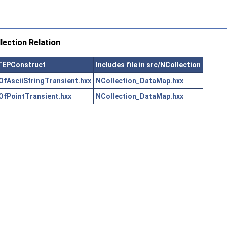
ection Relation
STEPConstruct
Includes file in src/NCollection
AsciiStringTransient.hxx
NCollection_DataMap.hxx
fPointTransient.hxx
NCollection_DataMap.hxx