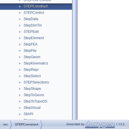
STEPCAFControl
►
STEPConstruct
►
STEPControl
►
StepData
►
StepDimTol
►
STEPEdit
►
StepElement
►
StepFEA
►
StepFile
►
StepGeom
►
StepKinematics
►
StepRepr
►
StepSelect
►
STEPSelections
►
StepShape
►
StepToGeom
►
StepToTopoDS
►
StepVisual
►
StlAPI
►
Storage
►
Generated by
1.13.2
src
STEPConstruct
SWDRAW
►