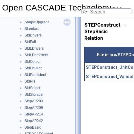
ShapePersistent
►
Open CASCADE Technology
7.9.0
ShapeProcess
►
ShapeProcessAPI
►
ShapeUpgrade
►
STEPConstruct →
Standard
►
StepBasic
StdDrivers
►
Relation
StdFail
►
StdLDrivers
►
File in src/STEPC
StdLPersistent
►
StdObject
►
STEPConstruct_UnitCon
StdObjMgt
►
StdPersistent
►
STEPConstruct_Validat
StdPrs
►
StdSelect
►
StdStorage
►
StepAP203
►
StepAP209
►
StepAP214
►
StepAP242
►
StepBasic
►