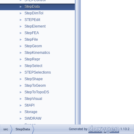
STEPControl
►
StepData
►
StepDimTol
►
STEPEdit
►
StepElement
►
StepFEA
►
StepFile
►
StepGeom
►
StepKinematics
►
StepRepr
►
StepSelect
►
STEPSelections
►
StepShape
►
StepToGeom
►
StepToTopoDS
►
StepVisual
►
StlAPI
►
Storage
►
SWDRAW
►
Sweep
►
Generated by
1.13.2
src
StepData
TColGeom
►