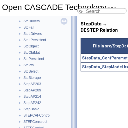
ShapeProcessAPI
►
Open CASCADE Technology
7.9.0
ShapeUpgrade
►
Standard
►
StdDrivers
►
StepData →
StdFail
►
DESTEP Relation
StdLDrivers
►
StdLPersistent
►
File in src/StepDa
StdObject
►
StdObjMgt
►
StepData_ConfParamet
StdPersistent
►
StdPrs
►
StepData_StepModel.h
StdSelect
►
StdStorage
►
StepAP203
►
StepAP209
►
StepAP214
►
StepAP242
►
StepBasic
►
STEPCAFControl
►
STEPConstruct
►