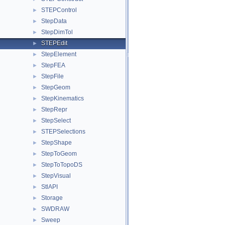
STEPControl
►
StepData
►
StepDimTol
►
STEPEdit
►
StepElement
►
StepFEA
►
StepFile
►
StepGeom
►
StepKinematics
►
StepRepr
►
StepSelect
►
STEPSelections
►
StepShape
►
StepToGeom
►
StepToTopoDS
►
StepVisual
►
StlAPI
►
Storage
►
SWDRAW
►
Sweep
►