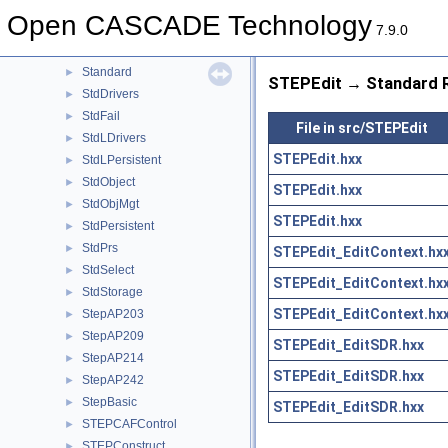
ShapeProcess
►
Open CASCADE Technology
ShapeProcessAPI
►
7.9.0
ShapeUpgrade
►
Standard
►
STEPEdit → Standard R
StdDrivers
►
StdFail
►
File in src/STEPEdit
StdLDrivers
►
STEPEdit.hxx
StdLPersistent
►
StdObject
►
STEPEdit.hxx
StdObjMgt
►
STEPEdit.hxx
StdPersistent
►
StdPrs
►
STEPEdit_EditContext.hx
StdSelect
►
STEPEdit_EditContext.hx
StdStorage
►
STEPEdit_EditContext.hx
StepAP203
►
StepAP209
►
STEPEdit_EditSDR.hxx
StepAP214
►
STEPEdit_EditSDR.hxx
StepAP242
►
StepBasic
►
STEPEdit_EditSDR.hxx
STEPCAFControl
►
STEPConstruct
►