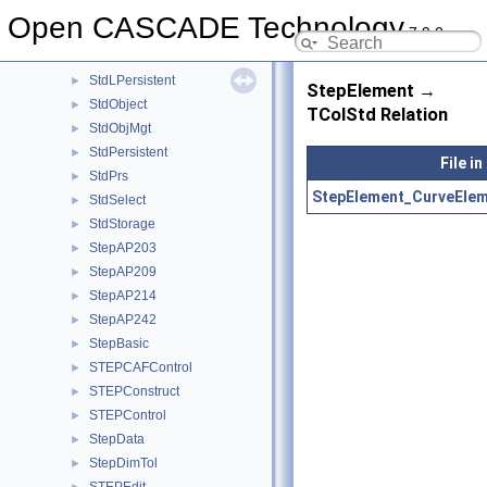
StdDrivers
►
Open CASCADE Technology
7.9.0
StdFail
►
StdLDrivers
►
StdLPersistent
►
StepElement →
StdObject
►
TColStd Relation
StdObjMgt
►
StdPersistent
►
File i
StdPrs
►
StepElement_CurveElem
StdSelect
►
StdStorage
►
StepAP203
►
StepAP209
►
StepAP214
►
StepAP242
►
StepBasic
►
STEPCAFControl
►
STEPConstruct
►
STEPControl
►
StepData
►
StepDimTol
►