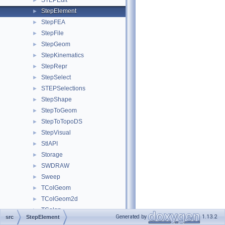
STEPEdit
►
StepElement
►
StepFEA
►
StepFile
►
StepGeom
►
StepKinematics
►
StepRepr
►
StepSelect
►
STEPSelections
►
StepShape
►
StepToGeom
►
StepToTopoDS
►
StepVisual
►
StlAPI
►
Storage
►
SWDRAW
►
Sweep
►
TColGeom
►
TColGeom2d
►
TColgp
►
Generated by
1.13.2
src
StepElement
TCollection
►