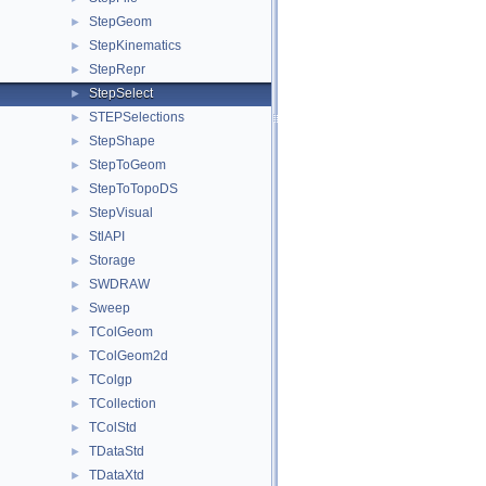
StepGeom
►
StepKinematics
►
StepRepr
►
StepSelect
►
STEPSelections
►
StepShape
►
StepToGeom
►
StepToTopoDS
►
StepVisual
►
StlAPI
►
Storage
►
SWDRAW
►
Sweep
►
TColGeom
►
TColGeom2d
►
TColgp
►
TCollection
►
TColStd
►
TDataStd
►
TDataXtd
►