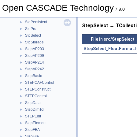
StdLPersistent
►
Open CASCADE Technology
StdObject
►
7.9.0
StdObjMgt
►
StdPersistent
►
StepSelect → TCollecti
StdPrs
►
StdSelect
►
File in src/StepSelect
StdStorage
►
StepSelect_FloatFormat.
StepAP203
►
StepAP209
►
StepAP214
►
StepAP242
►
StepBasic
►
STEPCAFControl
►
STEPConstruct
►
STEPControl
►
StepData
►
StepDimTol
►
STEPEdit
►
StepElement
►
StepFEA
►
StepFile
►