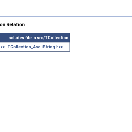
on Relation
Includes file in src/TCollection
hxx
TCollection_AsciiString.hxx