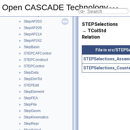
StdPrs
►
Open CASCADE Technology
7.9.0
StdSelect
►
StdStorage
►
StepAP203
►
STEPSelections
StepAP209
►
→ TColStd
StepAP214
►
Relation
StepAP242
►
StepBasic
►
File in src/STEPS
STEPCAFControl
►
STEPSelections_Assemb
STEPConstruct
►
STEPControl
►
STEPSelections_Counte
StepData
►
StepDimTol
►
STEPEdit
►
StepElement
►
StepFEA
►
StepFile
►
StepGeom
►
StepKinematics
►
StepRepr
►