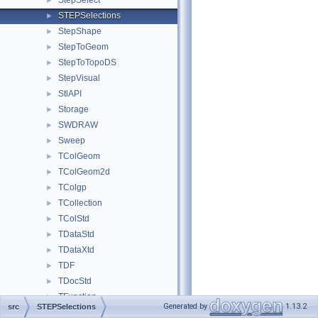
StepSelect
►
STEPSelections
►
StepShape
►
StepToGeom
►
StepToTopoDS
►
StepVisual
►
StlAPI
►
Storage
►
SWDRAW
►
Sweep
►
TColGeom
►
TColGeom2d
►
TColgp
►
TCollection
►
TColStd
►
TDataStd
►
TDataXtd
►
TDF
►
TDocStd
►
TFunction
►
Generated by
1.13.2
src
STEPSelections
TNaming
►