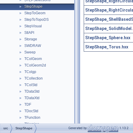
STEPSelections
►
StepShape_RightCircul
StepShape
►
StepShape_RightCircula
StepToGeom
►
StepShape_ShellBasedS
StepToTopoDS
►
StepVisual
►
StepShape_SolidModel.
StlAPI
►
StepShape_Sphere.hxx
Storage
►
SWDRAW
►
StepShape_Torus.hxx
Sweep
►
TColGeom
►
TColGeom2d
►
TColgp
►
TCollection
►
TColStd
►
TDataStd
►
TDataXtd
►
TDF
►
TDocStd
►
TFunction
►
TNaming
►
Generated by
1.13.2
src
StepShape
TObj
►