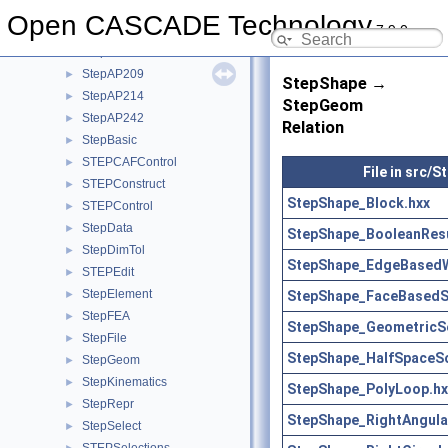
StdSelect
►
Open CASCADE Technology
7.9.0
StdStorage
►
StepAP203
►
StepAP209
►
StepShape →
StepAP214
►
StepGeom
StepAP242
►
Relation
StepBasic
►
STEPCAFControl
►
File in src/
STEPConstruct
►
StepShape_Block.hxx
STEPControl
►
StepData
►
StepShape_BooleanResu
StepDimTol
►
StepShape_EdgeBasedW
STEPEdit
►
StepElement
StepShape_FaceBasedS
►
StepFEA
►
StepShape_GeometricSe
StepFile
►
StepShape_HalfSpaceSo
StepGeom
►
StepKinematics
►
StepShape_PolyLoop.hx
StepRepr
►
StepShape_RightAngul
StepSelect
►