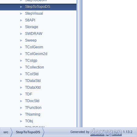
StepToGeom
►
StepToTopoDS
►
StepVisual
►
StlAPI
►
Storage
►
SWDRAW
►
Sweep
►
TColGeom
►
TColGeom2d
►
TColgp
►
TCollection
►
TColStd
►
TDataStd
►
TDataXtd
►
TDF
►
TDocStd
►
TFunction
►
TNaming
►
TObj
►
TObjDRAW
►
Generated by
1.13.2
src
StepToTopoDS
TopAbs
►