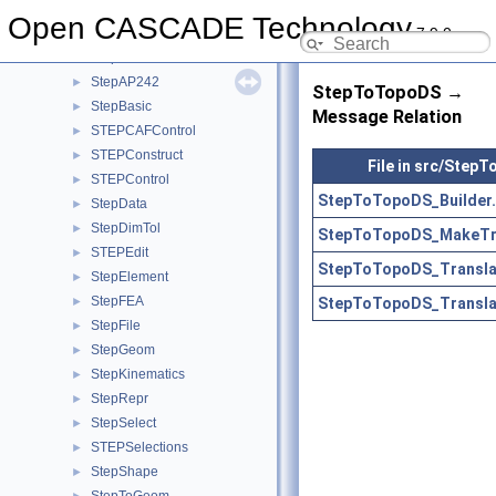
StepAP203
►
Open CASCADE Technology
7.9.0
StepAP209
►
StepAP214
►
StepAP242
►
StepToTopoDS →
StepBasic
►
Message Relation
STEPCAFControl
►
STEPConstruct
►
File in src/Step
STEPControl
►
StepToTopoDS_Builder.
StepData
►
StepDimTol
►
StepToTopoDS_MakeTr
STEPEdit
►
StepToTopoDS_Translat
StepElement
►
StepFEA
StepToTopoDS_Translat
►
StepFile
►
StepGeom
►
StepKinematics
►
StepRepr
►
StepSelect
►
STEPSelections
►
StepShape
►