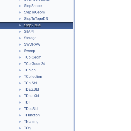
StepShape
►
StepToGeom
►
StepToTopoDS
►
StepVisual
►
StlAPI
►
Storage
►
SWDRAW
►
Sweep
►
TColGeom
►
TColGeom2d
►
TColgp
►
TCollection
►
TColStd
►
TDataStd
►
TDataXtd
►
TDF
►
TDocStd
►
TFunction
►
TNaming
►
TObj
►