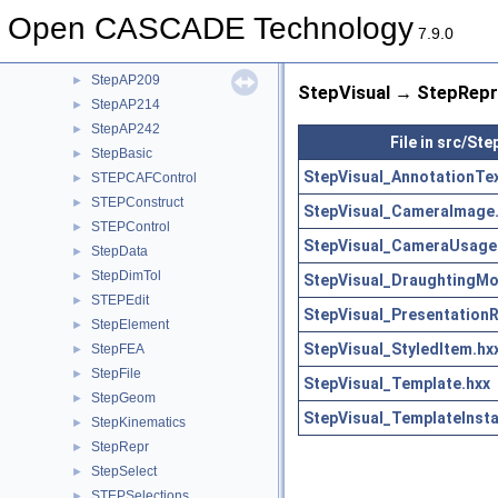
StdSelect
►
Open CASCADE Technology
StdStorage
►
7.9.0
StepAP203
►
StepAP209
►
StepVisual → StepRepr
StepAP214
►
StepAP242
►
File in src/Ste
StepBasic
►
StepVisual_AnnotationTex
STEPCAFControl
►
STEPConstruct
►
StepVisual_CameraImage
STEPControl
►
StepVisual_CameraUsage
StepData
►
StepDimTol
►
StepVisual_DraughtingMo
STEPEdit
►
StepVisual_PresentationR
StepElement
►
StepVisual_StyledItem.hx
StepFEA
►
StepFile
►
StepVisual_Template.hxx
StepGeom
►
StepVisual_TemplateInsta
StepKinematics
►
StepRepr
►
StepSelect
►
STEPSelections
►