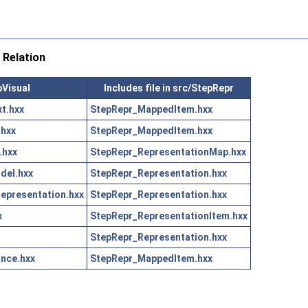
 Relation
pVisual
Includes file in src/StepRepr
t.hxx
StepRepr_MappedItem.hxx
.hxx
StepRepr_MappedItem.hxx
.hxx
StepRepr_RepresentationMap.hxx
del.hxx
StepRepr_Representation.hxx
epresentation.hxx
StepRepr_Representation.hxx
x
StepRepr_RepresentationItem.hxx
StepRepr_Representation.hxx
nce.hxx
StepRepr_MappedItem.hxx