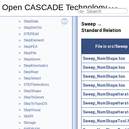
STEPCAFControl
►
Open CASCADE Technology
7.9.0
STEPConstruct
►
STEPControl
►
StepData
►
Sweep →
StepDimTol
►
Standard Relation
STEPEdit
►
StepElement
►
File in src/Sweep
StepFEA
►
StepFile
►
Sweep_NumShape.hxx
StepGeom
►
StepKinematics
►
Sweep_NumShape.hxx
StepRepr
►
Sweep_NumShape.hxx
StepSelect
►
STEPSelections
Sweep_NumShape.hxx
►
StepShape
►
Sweep_NumShapeIterato
StepToGeom
►
Sweep_NumShapeIterato
StepToTopoDS
►
StepVisual
►
Sweep_NumShapeIterato
StlAPI
►
Sweep_NumShapeTool.
Storage
►