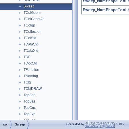
SWDRAW
►
Sweep_NumShapeTool.
Sweep
►
Sweep_NumShapeTool.
TColGeom
►
TColGeom2d
►
TColgp
►
TCollection
►
TColStd
►
TDataStd
►
TDataXtd
►
TDF
►
TDocStd
►
TFunction
►
TNaming
►
TObj
►
TObjDRAW
►
TopAbs
►
TopBas
►
TopCnx
►
TopExp
►
TopLoc
►
Generated by
1.13.2
src
Sweep
TopoDS
►