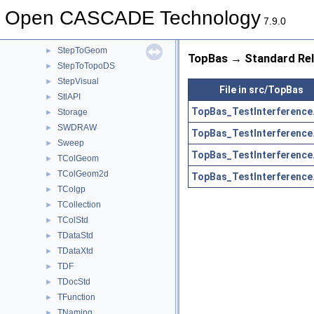
StepSelect
►
Open CASCADE Technology
STEPSelections
►
7.9.0
StepShape
►
StepToGeom
►
TopBas → Standard Rel
StepToTopoDS
►
StepVisual
►
File in src/TopBas
StlAPI
►
TopBas_TestInterference
Storage
►
SWDRAW
►
TopBas_TestInterference
Sweep
►
TopBas_TestInterference
TColGeom
►
TColGeom2d
►
TopBas_TestInterference
TColgp
►
TCollection
►
TColStd
►
TDataStd
►
TDataXtd
►
TDF
►
TDocStd
►
TFunction
►
TNaming
►