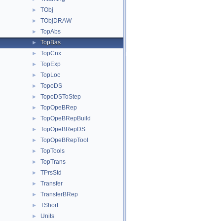
TObj
►
TObjDRAW
►
TopAbs
►
TopBas
►
TopCnx
►
TopExp
►
TopLoc
►
TopoDS
►
TopoDSToStep
►
TopOpeBRep
►
TopOpeBRepBuild
►
TopOpeBRepDS
►
TopOpeBRepTool
►
TopTools
►
TopTrans
►
TPrsStd
►
Transfer
►
TransferBRep
►
TShort
►
Units
►