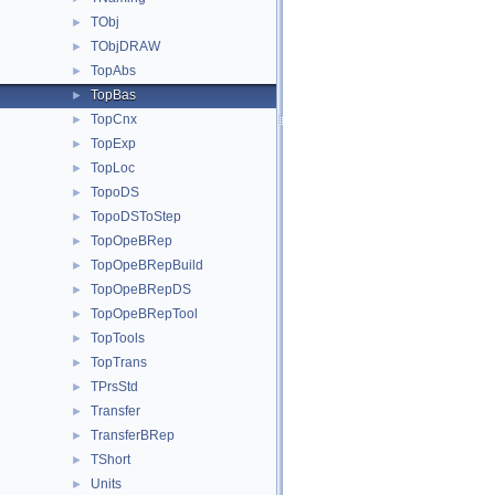
TObj
►
TObjDRAW
►
TopAbs
►
TopBas
►
TopCnx
►
TopExp
►
TopLoc
►
TopoDS
►
TopoDSToStep
►
TopOpeBRep
►
TopOpeBRepBuild
►
TopOpeBRepDS
►
TopOpeBRepTool
►
TopTools
►
TopTrans
►
TPrsStd
►
Transfer
►
TransferBRep
►
TShort
►
Units
►