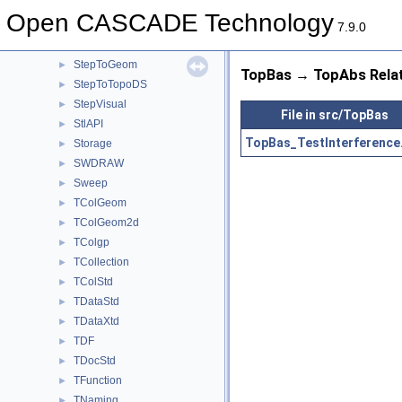
StepSelect
►
Open CASCADE Technology
STEPSelections
►
7.9.0
StepShape
►
StepToGeom
►
TopBas → TopAbs Rela
StepToTopoDS
►
StepVisual
►
File in src/TopBas
StlAPI
►
TopBas_TestInterference
Storage
►
SWDRAW
►
Sweep
►
TColGeom
►
TColGeom2d
►
TColgp
►
TCollection
►
TColStd
►
TDataStd
►
TDataXtd
►
TDF
►
TDocStd
►
TFunction
►
TNaming
►