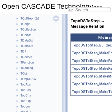
SWDRAW
►
Open CASCADE Technology
7.9.0
Sweep
►
TColGeom
►
TColGeom2d
►
TopoDSToStep →
TColgp
►
Message Relation
TCollection
►
TColStd
►
File in
TDataStd
►
TopoDSToStep_Builder.
TDataXtd
►
TDF
►
TopoDSToStep_MakeBre
TDocStd
►
TopoDSToStep_MakeFa
TFunction
►
TNaming
TopoDSToStep_MakeFac
►
TObj
►
TopoDSToStep_MakeMan
TObjDRAW
►
TopoDSToStep_MakeShe
TopAbs
►
TopBas
►
TopoDSToStep_MakeTes
TopCnx
►
TopExp
►
TopLoc
►