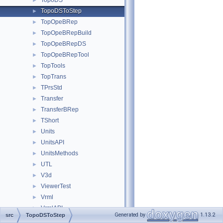
TopoDS
►
TopoDSToStep
►
TopOpeBRep
►
TopOpeBRepBuild
►
TopOpeBRepDS
►
TopOpeBRepTool
►
TopTools
►
TopTrans
►
TPrsStd
►
Transfer
►
TransferBRep
►
TShort
►
Units
►
UnitsAPI
►
UnitsMethods
►
UTL
►
V3d
►
ViewerTest
►
Vrml
►
VrmlAPI
►
Generated by
1.13.2
src
TopoDSToStep
VrmlConverter
►