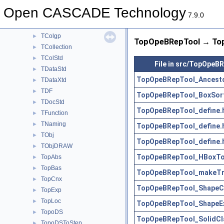
Sweep
►
Open CASCADE Technology
TColGeom
►
7.9.0
TColGeom2d
►
TColgp
►
TopOpeBRepTool → Top
TCollection
►
TColStd
►
File in src/TopOpeB
TDataStd
►
TopOpeBRepTool_Ancesto
TDataXtd
►
TDF
►
TopOpeBRepTool_BoxSort
TDocStd
►
TopOpeBRepTool_define.
TFunction
►
TNaming
►
TopOpeBRepTool_define.
TObj
►
TopOpeBRepTool_define.
TObjDRAW
►
TopOpeBRepTool_HBoxTo
TopAbs
►
TopBas
►
TopOpeBRepTool_makeTra
TopCnx
►
TopOpeBRepTool_ShapeCla
TopExp
►
TopLoc
►
TopOpeBRepTool_ShapeEx
TopoDS
►
TopOpeBRepTool_SolidCla
TopoDSToStep
►