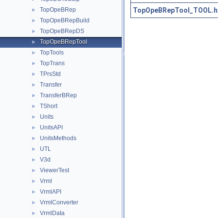
TopOpeBRepTool_TOOL.h
TopOpeBRep
►
TopOpeBRepBuild
►
TopOpeBRepDS
►
TopOpeBRepTool
►
TopTools
►
TopTrans
►
TPrsStd
►
Transfer
►
TransferBRep
►
TShort
►
Units
►
UnitsAPI
►
UnitsMethods
►
UTL
►
V3d
►
ViewerTest
►
Vrml
►
VrmlAPI
►
VrmlConverter
►
VrmlData
►