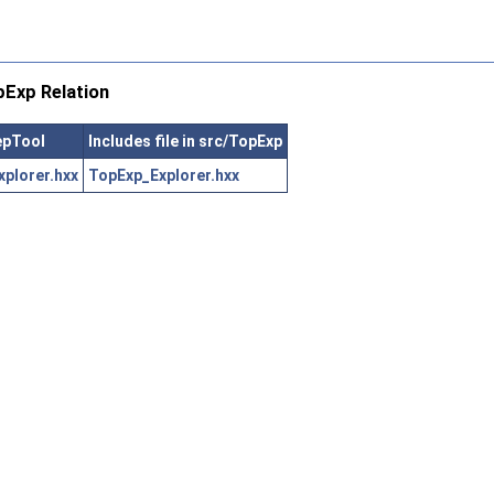
Exp Relation
epTool
Includes file in src/TopExp
plorer.hxx
TopExp_Explorer.hxx