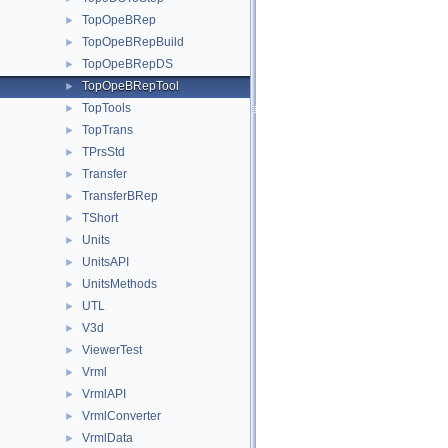
TopOpeBRep
►
TopOpeBRepBuild
►
TopOpeBRepDS
►
TopOpeBRepTool
►
TopTools
►
TopTrans
►
TPrsStd
►
Transfer
►
TransferBRep
►
TShort
►
Units
►
UnitsAPI
►
UnitsMethods
►
UTL
►
V3d
►
ViewerTest
►
Vrml
►
VrmlAPI
►
VrmlConverter
►
VrmlData
►