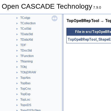
Sweep
►
Open CASCADE Technology
TColGeom
►
7.9.0
TColGeom2d
►
TColgp
►
TopOpeBRepTool → Top
TCollection
►
TColStd
►
File in src/TopOpeBR
TDataStd
►
TopOpeBRepTool_ShapeEx
TDataXtd
►
TDF
►
TDocStd
►
TFunction
►
TNaming
►
TObj
►
TObjDRAW
►
TopAbs
►
TopBas
►
TopCnx
►
TopExp
►
TopLoc
►
TopoDS
►
TopoDSToStep
►