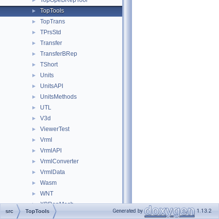
TopOpeBRepTool
►
TopTools
►
TopTrans
►
TPrsStd
►
Transfer
►
TransferBRep
►
TShort
►
Units
►
UnitsAPI
►
UnitsMethods
►
UTL
►
V3d
►
ViewerTest
►
Vrml
►
VrmlAPI
►
VrmlConverter
►
VrmlData
►
Wasm
►
WNT
►
XBRepMesh
►
Generated by
1.13.2
src
TopTools
XCAFApp
►