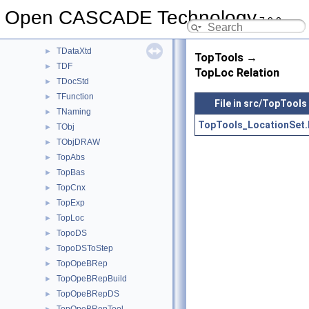
TCollection
►
Open CASCADE Technology
7.9.0
TColStd
►
TDataStd
►
TDataXtd
►
TopTools →
TDF
►
TopLoc Relation
TDocStd
►
TFunction
►
File in src/TopTools
TNaming
►
TopTools_LocationSet.
TObj
►
TObjDRAW
►
TopAbs
►
TopBas
►
TopCnx
►
TopExp
►
TopLoc
►
TopoDS
►
TopoDSToStep
►
TopOpeBRep
►
TopOpeBRepBuild
►
TopOpeBRepDS
►