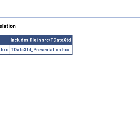
lation
Includes file in src/TDataXtd
.hxx
TDataXtd_Presentation.hxx