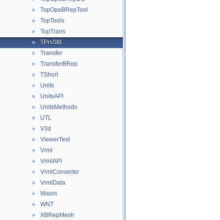
TopOpeBRepTool
►
TopTools
►
TopTrans
►
TPrsStd
►
Transfer
►
TransferBRep
►
TShort
►
Units
►
UnitsAPI
►
UnitsMethods
►
UTL
►
V3d
►
ViewerTest
►
Vrml
►
VrmlAPI
►
VrmlConverter
►
VrmlData
►
Wasm
►
WNT
►
XBRepMesh
►