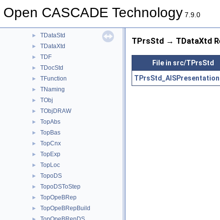
TColgp
►
Open CASCADE Technology
TCollection
►
7.9.0
TColStd
►
TDataStd
►
TPrsStd → TDataXtd Re
TDataXtd
►
TDF
►
File in src/TPrsStd
TDocStd
►
TPrsStd_AISPresentation
TFunction
►
TNaming
►
TObj
►
TObjDRAW
►
TopAbs
►
TopBas
►
TopCnx
►
TopExp
►
TopLoc
►
TopoDS
►
TopoDSToStep
►
TopOpeBRep
►
TopOpeBRepBuild
►
TopOpeBRepDS
►