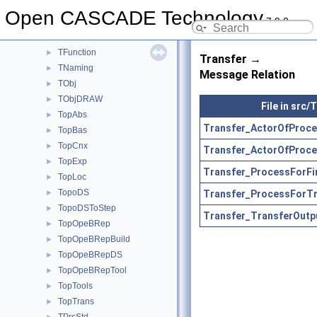
TDataXtd
►
Open CASCADE Technology
7.9.0
TDF
►
TDocStd
►
TFunction
►
Transfer →
TNaming
►
Message Relation
TObj
►
TObjDRAW
►
File in src/
TopAbs
►
Transfer_ActorOfProce
TopBas
►
TopCnx
►
Transfer_ActorOfProce
TopExp
►
Transfer_ProcessForFi
TopLoc
►
TopoDS
Transfer_ProcessForTr
►
TopoDSToStep
►
Transfer_TransferOutp
TopOpeBRep
►
TopOpeBRepBuild
►
TopOpeBRepDS
►
TopOpeBRepTool
►
TopTools
►
TopTrans
►