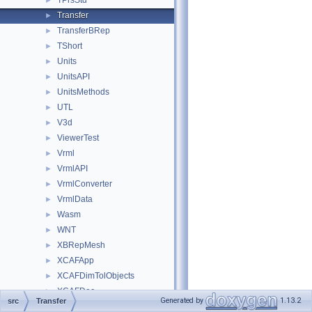
TPrsStd
►
Transfer
►
TransferBRep
►
TShort
►
Units
►
UnitsAPI
►
UnitsMethods
►
UTL
►
V3d
►
ViewerTest
►
Vrml
►
VrmlAPI
►
VrmlConverter
►
VrmlData
►
Wasm
►
WNT
►
XBRepMesh
►
XCAFApp
►
XCAFDimTolObjects
►
XCAFDoc
►
Generated by
1.13.2
src
Transfer
XCAFNoteObjects
►