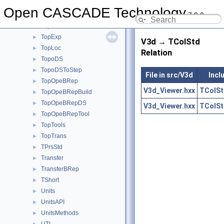
TopAbs
►
Open CASCADE Technology
7.9.0
TopBas
►
TopCnx
►
TopExp
►
V3d → TColStd
TopLoc
►
Relation
TopoDS
►
TopoDSToStep
►
File in src/V3d
Incl
TopOpeBRep
►
V3d_Viewer.hxx
TColSt
TopOpeBRepBuild
►
TopOpeBRepDS
►
V3d_Viewer.hxx
TColSt
TopOpeBRepTool
►
TopTools
►
TopTrans
►
TPrsStd
►
Transfer
►
TransferBRep
►
TShort
►
Units
►
UnitsAPI
►
UnitsMethods
►