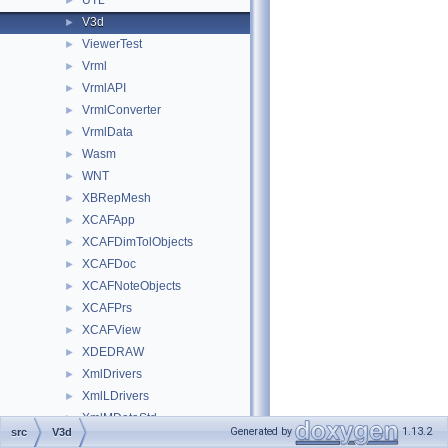
UTL
►
V3d
►
ViewerTest
►
Vrml
►
VrmlAPI
►
VrmlConverter
►
VrmlData
►
Wasm
►
WNT
►
XBRepMesh
►
XCAFApp
►
XCAFDimTolObjects
►
XCAFDoc
►
XCAFNoteObjects
►
XCAFPrs
►
XCAFView
►
XDEDRAW
►
XmlDrivers
►
XmlLDrivers
►
XmlMDataStd
►
Generated by
1.13.2
src
V3d
XmlMDataXtd
►