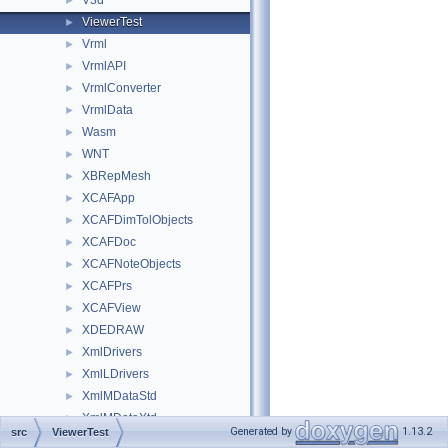
V3d
►
ViewerTest
►
Vrml
►
VrmlAPI
►
VrmlConverter
►
VrmlData
►
Wasm
►
WNT
►
XBRepMesh
►
XCAFApp
►
XCAFDimTolObjects
►
XCAFDoc
►
XCAFNoteObjects
►
XCAFPrs
►
XCAFView
►
XDEDRAW
►
XmlDrivers
►
XmlLDrivers
►
XmlMDataStd
►
XmlMDataXtd
►
Generated by
1.13.2
src
ViewerTest
XmlMDF
►