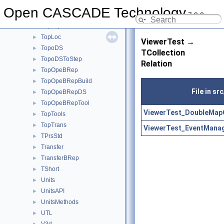
TopBas
►
Open CASCADE Technology
7.9.0
TopCnx
►
TopExp
►
TopLoc
►
ViewerTest →
TopoDS
►
TCollection
TopoDSToStep
►
Relation
TopOpeBRep
►
TopOpeBRepBuild
►
File in s
TopOpeBRepDS
►
TopOpeBRepTool
►
ViewerTest_DoubleMapO
TopTools
►
TopTrans
►
ViewerTest_EventManag
TPrsStd
►
Transfer
►
TransferBRep
►
TShort
►
Units
►
UnitsAPI
►
UnitsMethods
►
UTL
►